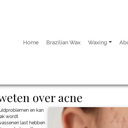
Home
Brazilian Wax
Waxing
Ab
 weten over acne
uidproblemen en kan
aak wordt
lwassenen last hebben