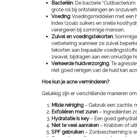
Bacteriën
: De bacterie *Cutibacterium
grote rol bij ontstekingen en onzuiver
Voeding
: Voedingsmiddelen met een
index (zoals suikers en snelle koolhy
verergeren bij sommige mensen.
Zuivel
en
voedingstekorten
: Sommige
verbetering wanneer ze zuivel beperk
tekorten aan bepaalde voedingsstoffen
zwavel, bijdragen aan een onrustige hu
Verkeerde
huidverzorging
: Te agressi
niet goed reinigen van de huid kan ac
Hoe kun je acne verminderen?
Gelukkig zijn er verschillende manieren o
Milde reiniging
– Gebruik een zachte, m
Exfoliëren met zuren
– Ingrediënten zo
Hydratatie is key
– Een goed gehydrate
Niet te veel aanraken
– Krabben of uitk
SPF gebruiken
– Zonbescherming is e