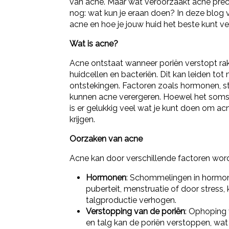
van acne. Maar wat veroorzaakt acne preci
nog: wat kun je eraan doen? In deze blog ve
acne en hoe je jouw huid het beste kunt v
Wat is acne?
Acne ontstaat wanneer poriën verstopt ra
huidcellen en bacteriën. Dit kan leiden tot 
ontstekingen. Factoren zoals hormonen, s
kunnen acne verergeren. Hoewel het soms f
is er gelukkig veel wat je kunt doen om ac
krijgen.
Oorzaken van acne
Acne kan door verschillende factoren wor
Hormonen
: Schommelingen in hormone
puberteit, menstruatie of door stress,
talgproductie verhogen.
Verstopping van de poriën
: Ophoping 
en talg kan de poriën verstoppen, wat l