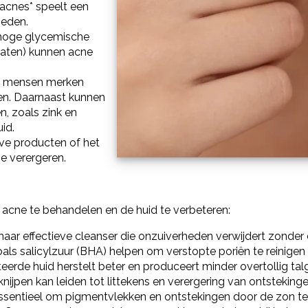
 acnes* speelt een
heden.
 hoge glycemische
draten) kunnen acne
 mensen merken
en. Daarnaast kunnen
, zoals zink en
id.
eve producten of het
ne verergeren.
m acne te behandelen en de huid te verbeteren:
aar effectieve cleanser die onzuiverheden verwijdert zonder d
als salicylzuur (BHA) helpen om verstopte poriën te reinigen
erde huid herstelt beter en produceert minder overtollig talg
nijpen kan leiden tot littekens en verergering van ontstekinge
ssentieel om pigmentvlekken en ontstekingen door de zon t