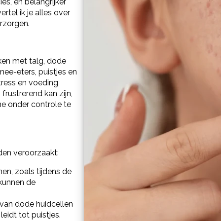
es, en belangrijker
rtel ik je alles over
erzorgen.
ken met talg, dode
mee-eters, puistjes en
tress en voeding
rustrerend kan zijn,
ne onder controle te
den veroorzaakt:
n, zoals tijdens de
 kunnen de
van dode huidcellen
eidt tot puistjes.